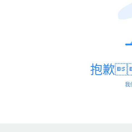
抱歉
我