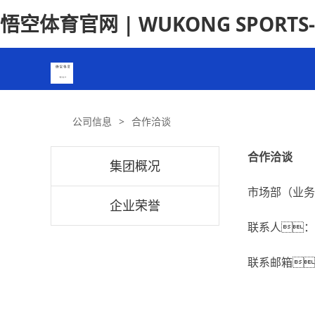
悟空体育官网 | WUKONG SPORT
公司信息
>
合作洽谈
合作洽谈
集团概况
市场部（业务
企业荣誉
联系人：
联系邮箱：5