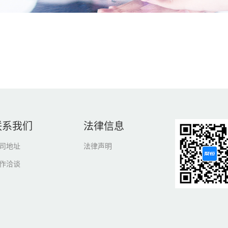
联系我们
法律信息
司地址
法律声明
作洽谈