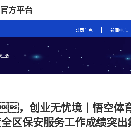
S-官方平台
公司信息
新闻中心
，创业无忧境丨悟空体
年度全区保安服务工作成绩突出