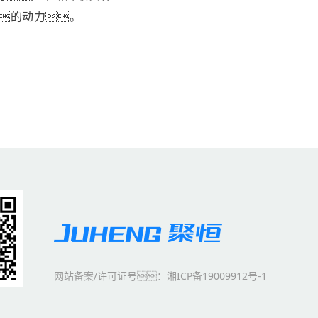
的动力。
网站备案/许可证号：
湘ICP备19009912号-1