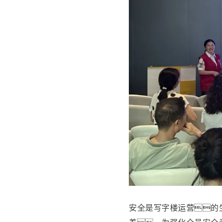
安全是写字楼运营的