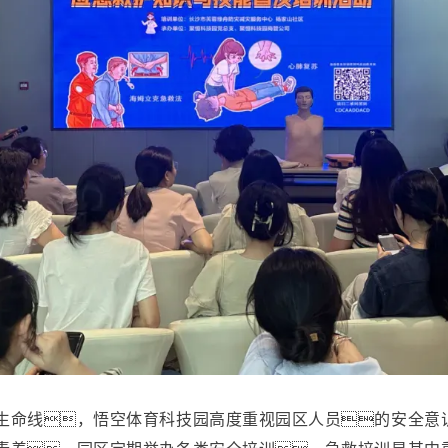
生命线，悟空体育科技园高度重视园区人员的安全意