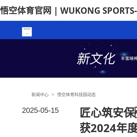
悟空体育官网 | WUKONG SPORT
新闻中心
>
悟空体育科技园动态
匠心筑安保
2025-05-15
获2024