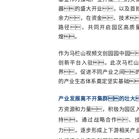
器的盛大开业，以及首
余力，在资金、技术
路径，共同开启园区高质
煌。
作为马栏山视频文创园园中园
创新平台入驻。此次马栏
界，促进不同产业之间
的产业生态体系奠定坚实基础
产业发展离不开集群的壮大
方资源和力量，积极为园区
持。通过战略合作、
力，逐步形成上下游相关产