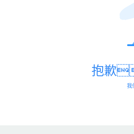
抱歉
我